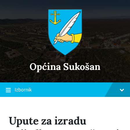
Skip
Skip
Skip
to
to
to
content
main
footer
navigation
Općina Sukošan
Izbornik
Upute za izradu