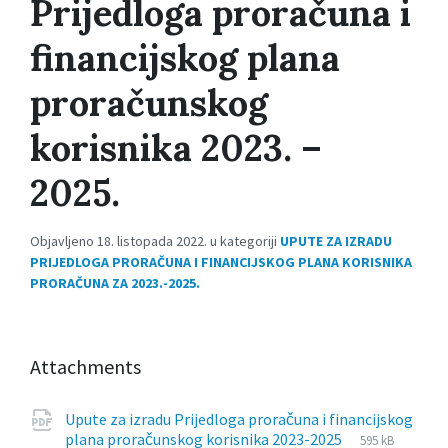
Prijedloga proračuna i
financijskog plana
proračunskog
korisnika 2023. –
2025.
Objavljeno 18. listopada 2022. u kategoriji
UPUTE ZA IZRADU
PRIJEDLOGA PRORAČUNA I FINANCIJSKOG PLANA KORISNIKA
PRORAČUNA ZA 2023.-2025.
Attachments
Upute za izradu Prijedloga proračuna i financijskog
File
pdf
File
plana proračunskog korisnika 2023-2025
595 kB