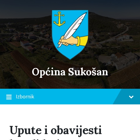
Skip
Skip
Skip
to
to
to
content
main
footer
navigation
Općina Sukošan
Izbornik
Upute i obavijesti