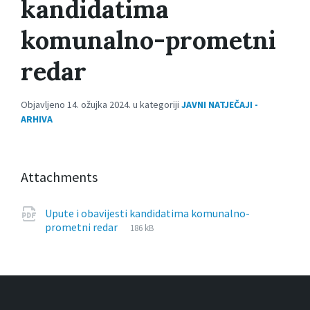
kandidatima
komunalno-prometni
redar
Objavljeno 14. ožujka 2024. u kategoriji
JAVNI NATJEČAJI -
ARHIVA
Attachments
Upute i obavijesti kandidatima komunalno-
File
pdf
File
prometni redar
186 kB
extension:
size: