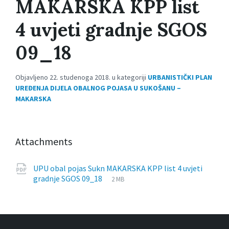
MAKARSKA KPP list
4 uvjeti gradnje SGOS
09_18
Objavljeno 22. studenoga 2018. u kategoriji
URBANISTIČKI PLAN
UREĐENJA DIJELA OBALNOG POJASA U SUKOŠANU –
MAKARSKA
Attachments
UPU obal pojas Sukn MAKARSKA KPP list 4 uvjeti
File
pdf
File
gradnje SGOS 09_18
2 MB
extension:
size: