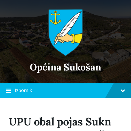
Skip
Skip
Skip
to
to
to
content
main
footer
navigation
Općina Sukošan
Izbornik
UPU obal pojas Sukn