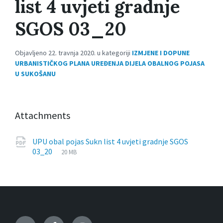
list 4 uvjeti gradnje
SGOS 03_20
Objavljeno 22. travnja 2020. u kategoriji
IZMJENE I DOPUNE
URBANISTIČKOG PLANA UREĐENJA DIJELA OBALNOG POJASA
U SUKOŠANU
Attachments
UPU obal pojas Sukn list 4 uvjeti gradnje SGOS
File
pdf
File
03_20
20 MB
extension:
size: