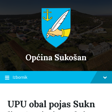
Skip
Skip
Skip
to
to
to
content
main
footer
navigation
Općina Sukošan
Izbornik
UPU obal pojas Sukn