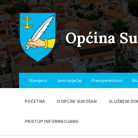
Skip
Skip
Skip
to
to
to
content
main
footer
navigation
Općina S
Obavijesti
Javni natječaji
iTransparentnost
Slu
POČETNA
O OPĆINI SUKOŠAN
SLUŽBENI DO
PRISTUP INFORMACIJAMA