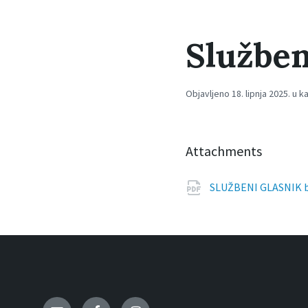
Služben
Objavljeno 18. lipnja 2025. u k
Attachments
SLUŽBENI GLASNIK b