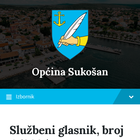
Skip
Skip
Skip
to
to
to
content
main
footer
navigation
Općina Sukošan
Izbornik
Službeni glasnik, broj