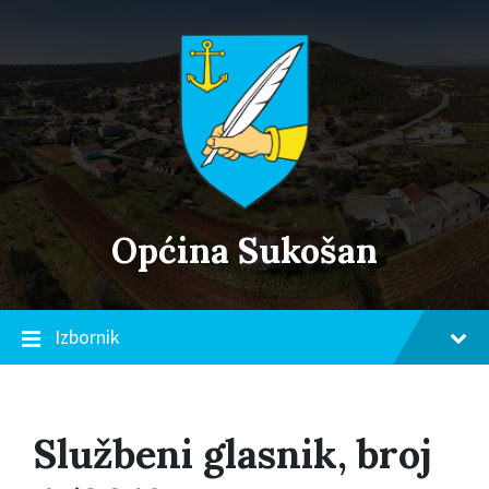
Skip
Skip
Skip
to
to
to
content
main
footer
navigation
Općina Sukošan
Izbornik
Službeni glasnik, broj