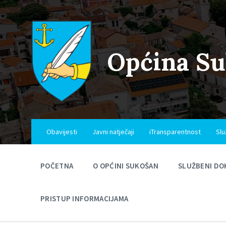
Skip
Skip
Skip
to
to
to
content
main
footer
navigation
Općina S
Obavijesti
Javni natječaji
iTransparentnost
Slu
POČETNA
O OPĆINI SUKOŠAN
SLUŽBENI DO
PRISTUP INFORMACIJAMA