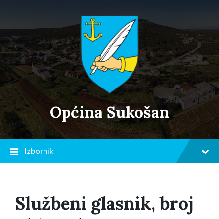
Skip
Skip
Skip
to
to
to
content
main
footer
navigation
Općina Sukošan
Izbornik
Službeni glasnik, broj