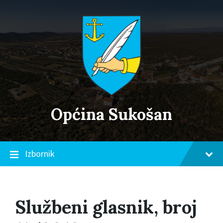
Skip
Skip
Skip
to
to
to
content
main
footer
navigation
Općina Sukošan
Izbornik
Službeni glasnik, broj