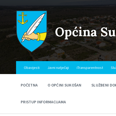
Skip
Skip
Skip
to
to
to
content
main
footer
navigation
Općina S
Obavijesti
Javni natječaji
iTransparentnost
Slu
POČETNA
O OPĆINI SUKOŠAN
SLUŽBENI DO
PRISTUP INFORMACIJAMA