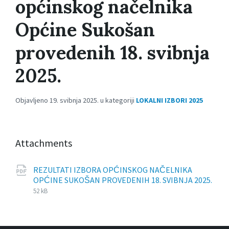
općinskog načelnika
Općine Sukošan
provedenih 18. svibnja
2025.
Objavljeno 19. svibnja 2025. u kategoriji
LOKALNI IZBORI 2025
Attachments
REZULTATI IZBORA OPĆINSKOG NAČELNIKA
OPĆINE SUKOŠAN PROVEDENIH 18. SVIBNJA 2025.
File
pdf
File
52 kB
extension:
size: