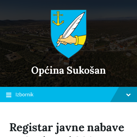
Skip
Skip
Skip
to
to
to
content
main
footer
navigation
Općina Sukošan
Izbornik
Registar javne nabave