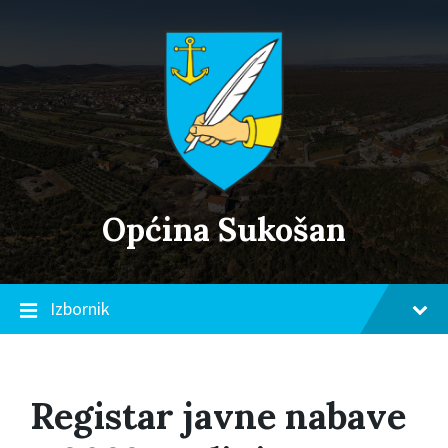
Skip
Skip
Skip
to
to
to
content
main
footer
navigation
Općina Sukošan
Izbornik
Registar javne nabave