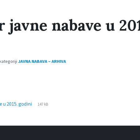
r javne nabave u 201
 kategoriji
JAVNA NABAVA – ARHIVA
File
pdf
File
e u 2015. godini
147 kB
extension:
size: