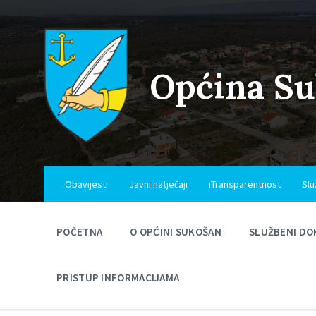
Skip
Skip
Skip
to
to
to
content
main
footer
navigation
Općina S
Obavijesti
Javni natječaji
iTransparentnost
Slu
POČETNA
O OPĆINI SUKOŠAN
SLUŽBENI DO
PRISTUP INFORMACIJAMA