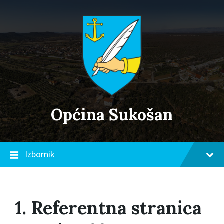
Skip
Skip
Skip
to
to
to
content
main
footer
navigation
Općina Sukošan
Izbornik
1. Referentna stranica