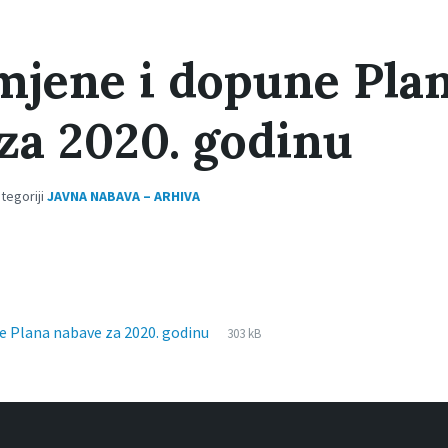
mjene i dopune Pla
za 2020. godinu
ategoriji
JAVNA NABAVA – ARHIVA
File
pdf
File
e Plana nabave za 2020. godinu
303 kB
extension:
size: