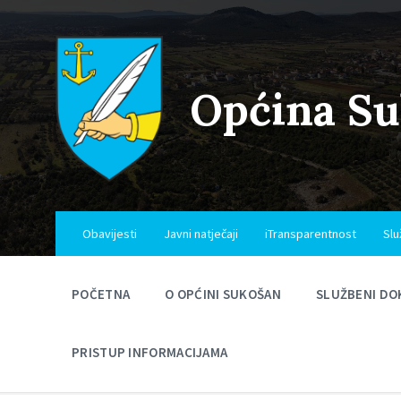
Skip
Skip
Skip
to
to
to
content
main
footer
navigation
Općina S
Obavijesti
Javni natječaji
iTransparentnost
Slu
POČETNA
O OPĆINI SUKOŠAN
SLUŽBENI DO
PRISTUP INFORMACIJAMA