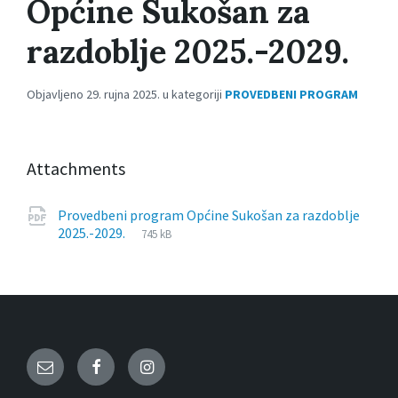
Općine Sukošan za
razdoblje 2025.-2029.
Objavljeno 29. rujna 2025. u kategoriji
PROVEDBENI PROGRAM
Attachments
Provedbeni program Općine Sukošan za razdoblje
File
pdf
File
2025.-2029.
745 kB
extension:
size:
Email
Facebook
Instagram