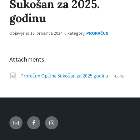
Sukošan za 2025.
godinu
Objavljeno 13. prosinca 2024. u kategoriji
PRORAČUN
Attachments
File
pdf
File
Proračun Općine Sukošan za 2025.godinu
460 kB
extension:
size:
Email
Facebook
Instagram