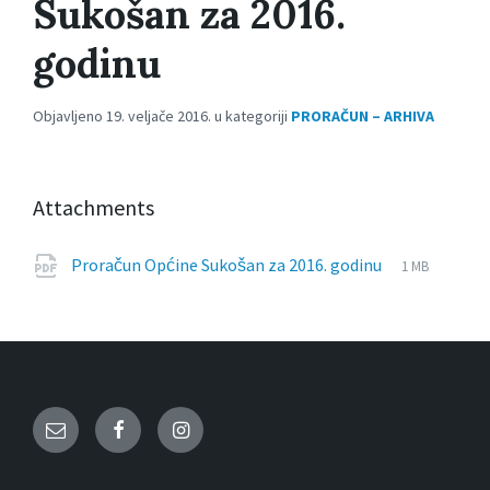
Sukošan za 2016.
godinu
Objavljeno 19. veljače 2016. u kategoriji
PRORAČUN – ARHIVA
Attachments
File
pdf
File
Proračun Općine Sukošan za 2016. godinu
1 MB
extension:
size:
Email
Facebook
Instagram