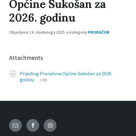
Općine Sukošan za
2026. godinu
Objavljeno 14. studenoga 2025. u kategoriji
PRORAČUN
Attachments
Prijedlog Proračuna Općine Sukošan za 2026.
File
pdf
File
godinu
3 MB
extension:
size:
Email
Facebook
Instagram