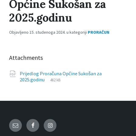
Općine Sukošan za
2025.godinu
Objavljeno 15. studenoga 2024. u kategoriji
PRORAČUN
Attachments
Prijedlog Proračuna Općine Sukošan za
File
pdf
File
2025.godinu
462 kB
extension:
size:
Email
Facebook
Instagram