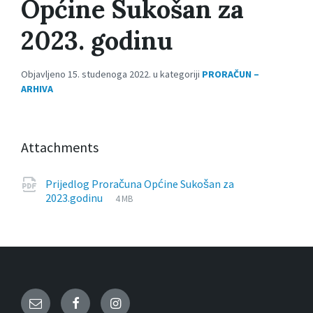
Općine Sukošan za
2023. godinu
Objavljeno 15. studenoga 2022. u kategoriji
PRORAČUN –
ARHIVA
Attachments
Prijedlog Proračuna Općine Sukošan za
File
pdf
File
2023.godinu
4 MB
extension:
size:
Email
Facebook
Instagram