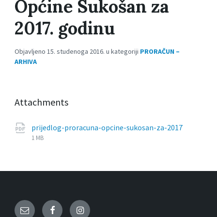
Općine Sukošan za
2017. godinu
Objavljeno 15. studenoga 2016. u kategoriji
PRORAČUN –
ARHIVA
Attachments
File
pdf
File
prijedlog-proracuna-opcine-sukosan-za-2017
extensio
size:
1 MB
Email
Facebook
Instagram