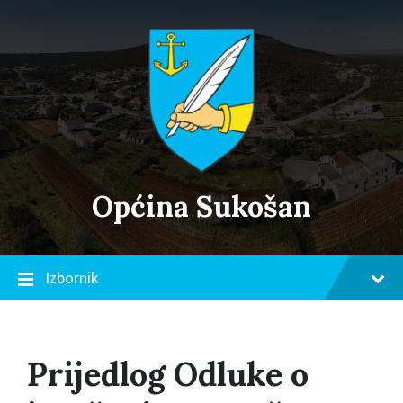
Skip
Skip
Skip
to
to
to
content
main
footer
navigation
Općina Sukošan
Izbornik
Prijedlog Odluke o