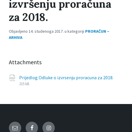
izvršenju proračuna
za 2018.
Objavljeno 14. studenoga 2017. u kategoriji
PRORAČUN –
ARHIVA
Attachments
File
pdf
File
Prijedlog Odluke o izvrsenju proracuna za 2018.
extensi
size:
215 kB
Email
Facebook
Instagram