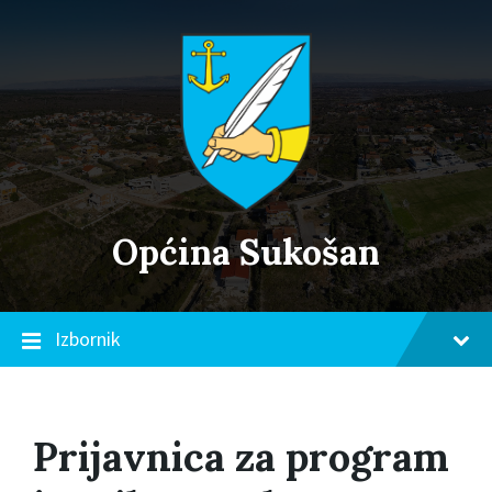
Skip
Skip
Skip
to
to
to
content
main
footer
navigation
Općina Sukošan
Izbornik
Prijavnica za program