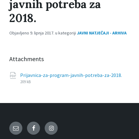
javnih potreba za
2018.
Objavljeno 9. lipnja 2017. u kategoriji
JAVNI NATJEČAJI - ARHIVA
Attachments
File
pdf
File
Prijavnica-za-program-javnih-potreba-za-2018.
exten
size:
209 kB
Email
Facebook
Instagram