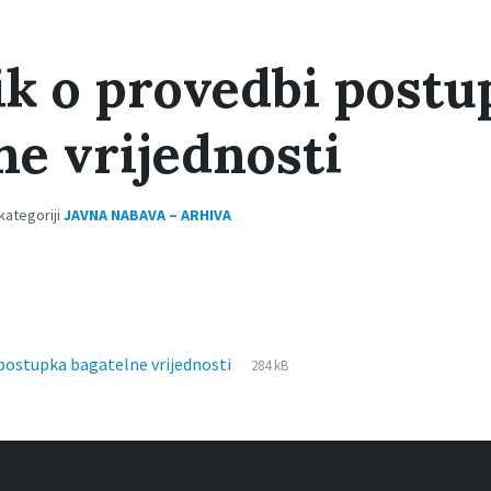
ik o provedbi postu
ne vrijednosti
 kategoriji
JAVNA NABAVA – ARHIVA
File
pdf
File
 postupka bagatelne vrijednosti
284 kB
extension:
size: