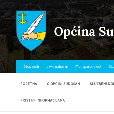
Skip
Skip
Skip
to
to
to
content
main
footer
navigation
Općina S
Obavijesti
Javni natječaji
iTransparentnost
Slu
POČETNA
O OPĆINI SUKOŠAN
SLUŽBENI DO
PRISTUP INFORMACIJAMA