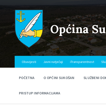
Skip
Skip
Skip
to
to
to
content
main
footer
navigation
Općina S
Obavijesti
Javni natječaji
iTransparentnost
Slu
POČETNA
O OPĆINI SUKOŠAN
SLUŽBENI DO
PRISTUP INFORMACIJAMA