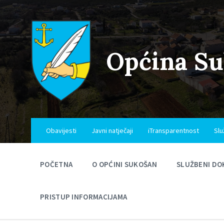
Skip
Skip
Skip
to
to
to
content
main
footer
navigation
Općina S
Obavijesti
Javni natječaji
iTransparentnost
Slu
POČETNA
O OPĆINI SUKOŠAN
SLUŽBENI DO
PRISTUP INFORMACIJAMA