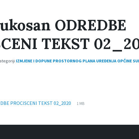
ukosan ODREDBE
CENI TEKST 02_2
ategoriji
IZMJENE I DOPUNE PROSTORNOG PLANA UREĐENJA OPĆINE SU
File
pdf
File
DBE PROCISCENI TEKST 02_2020
1 MB
extension:
size: