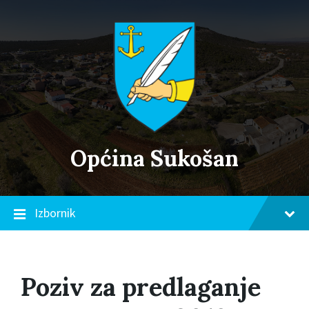
Skip
Skip
Skip
to
to
to
content
main
footer
navigation
Općina Sukošan
Izbornik
Poziv za predlaganje