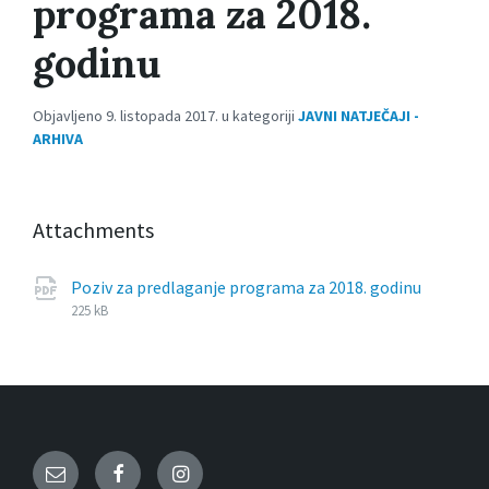
programa za 2018.
godinu
Objavljeno 9. listopada 2017. u kategoriji
JAVNI NATJEČAJI -
ARHIVA
Attachments
File
pdf
File
Poziv za predlaganje programa za 2018. godinu
extens
size:
225 kB
Email
Facebook
Instagram