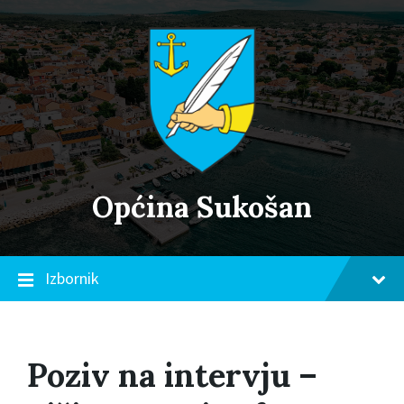
Skip
Skip
Skip
to
to
to
content
main
footer
navigation
Općina Sukošan
Izbornik
Poziv na intervju –