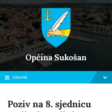
Skip
Skip
Skip
to
to
to
content
main
footer
navigation
Općina Sukošan
Izbornik
Poziv na 8. sjednicu