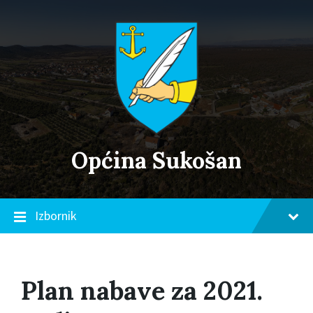
Skip
Skip
Skip
to
to
to
content
main
footer
navigation
Općina Sukošan
Izbornik
Plan nabave za 2021.