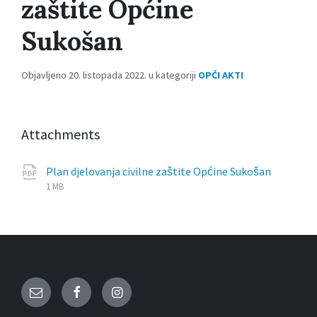
zaštite Općine
Sukošan
Objavljeno 20. listopada 2022. u kategoriji
OPĆI AKTI
Attachments
File
pdf
File
Plan djelovanja civilne zaštite Općine Sukošan
extensi
size:
1 MB
Email
Facebook
Instagram