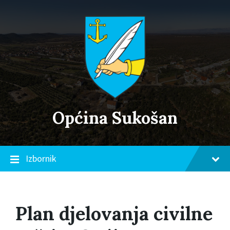
Skip
Skip
Skip
to
to
to
content
main
footer
navigation
Općina Sukošan
Izbornik
Plan djelovanja civilne