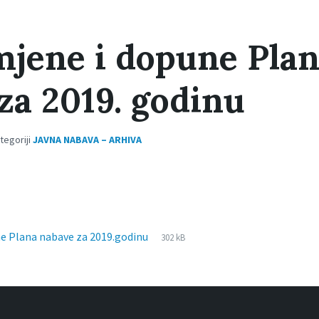
mjene i dopune Pla
za 2019. godinu
ategoriji
JAVNA NABAVA – ARHIVA
File
pdf
File
ne Plana nabave za 2019.godinu
302 kB
extension:
size: