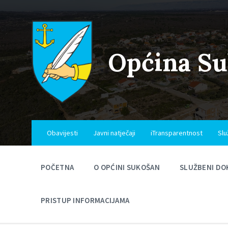
Skip
Skip
Skip
to
to
to
content
main
footer
navigation
Općina S
Obavijesti
Javni natječaji
iTransparentnost
Slu
POČETNA
O OPĆINI SUKOŠAN
SLUŽBENI DO
PRISTUP INFORMACIJAMA