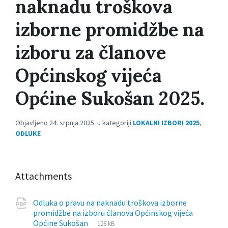
naknadu troškova
izborne promidžbe na
izboru za članove
Općinskog vijeća
Općine Sukošan 2025.
Objavljeno 24. srpnja 2025. u kategoriji
LOKALNI IZBORI 2025
,
ODLUKE
Attachments
Odluka o pravu na naknadu troškova izborne
promidžbe na izboru članova Općinskog vijeća
File
pdf
File
Općine Sukošan
128 kB