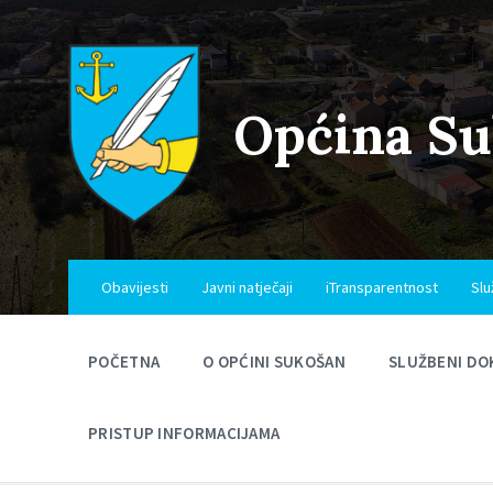
Skip
Skip
Skip
to
to
to
content
main
footer
navigation
Općina S
Obavijesti
Javni natječaji
iTransparentnost
Slu
POČETNA
O OPĆINI SUKOŠAN
SLUŽBENI DO
PRISTUP INFORMACIJAMA