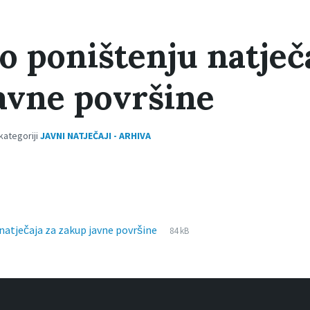
o poništenju natječ
avne površine
 kategoriji
JAVNI NATJEČAJI - ARHIVA
File
pdf
File
natječaja za zakup javne površine
84 kB
extension:
size: