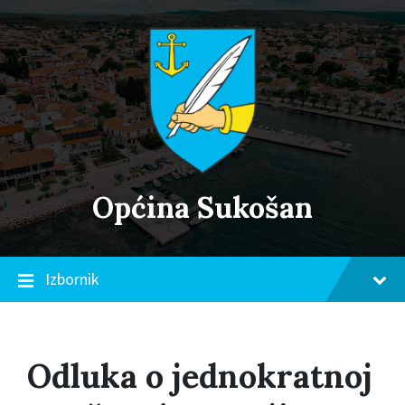
Skip
Skip
Skip
to
to
to
content
main
footer
navigation
Općina Sukošan
Izbornik
Odluka o jednokratnoj