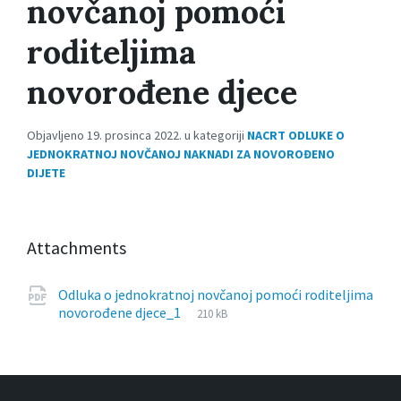
novčanoj pomoći
roditeljima
novorođene djece
Objavljeno 19. prosinca 2022. u kategoriji
NACRT ODLUKE O
JEDNOKRATNOJ NOVČANOJ NAKNADI ZA NOVOROĐENO
DIJETE
Attachments
Odluka o jednokratnoj novčanoj pomoći roditeljima
File
pdf
File
novorođene djece_1
210 kB
extension:
size: