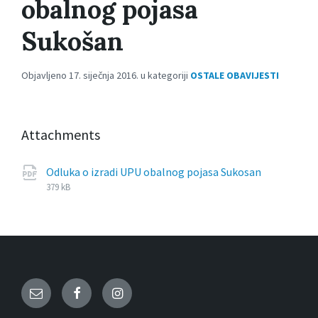
obalnog pojasa
Sukošan
Objavljeno 17. siječnja 2016. u kategoriji
OSTALE OBAVIJESTI
Attachments
File
pdf
File
Odluka o izradi UPU obalnog pojasa Sukosan
extension
size:
379 kB
Email
Facebook
Instagram