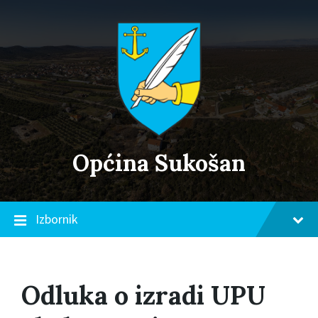
Skip
Skip
Skip
to
to
to
content
main
footer
navigation
Općina Sukošan
Izbornik
Odluka o izradi UPU