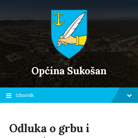
Skip
Skip
Skip
to
to
to
content
main
footer
navigation
Općina Sukošan
Izbornik
Odluka o grbu i