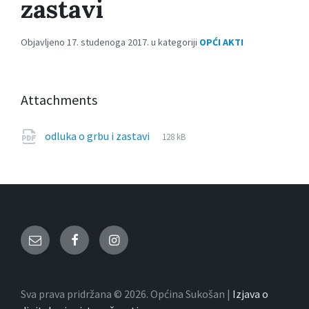
zastavi
Objavljeno 17. studenoga 2017. u kategoriji
OPĆI AKTI
Attachments
File
pdf
File
odluka o grbu i zastavi
128 kB
extension:
size:
Email
Facebook
Instagram
Sva prava pridržana © 2026. Općina Sukošan |
Izjava o