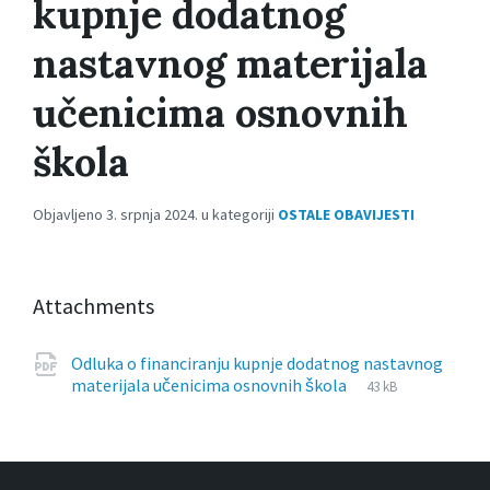
kupnje dodatnog
nastavnog materijala
učenicima osnovnih
škola
Objavljeno 3. srpnja 2024. u kategoriji
OSTALE OBAVIJESTI
Attachments
Odluka o financiranju kupnje dodatnog nastavnog
File
pdf
File
materijala učenicima osnovnih škola
43 kB
extension:
size: