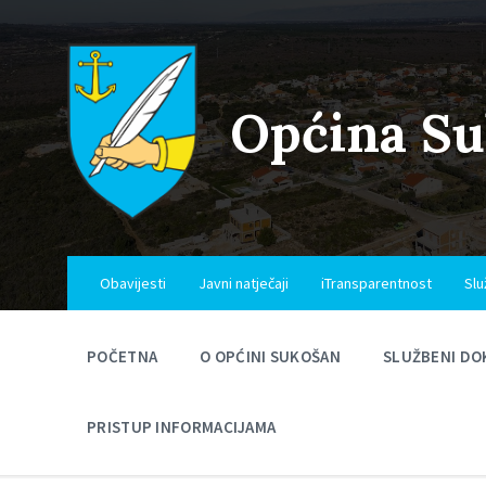
Skip
Skip
Skip
to
to
to
content
main
footer
navigation
Općina S
Obavijesti
Javni natječaji
iTransparentnost
Slu
POČETNA
O OPĆINI SUKOŠAN
SLUŽBENI DO
PRISTUP INFORMACIJAMA