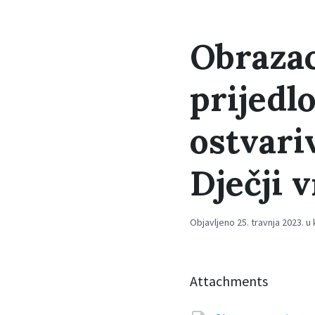
Obrazac
prijedl
ostvari
Dječji v
Objavljeno 25. travnja 2023. u 
Attachments