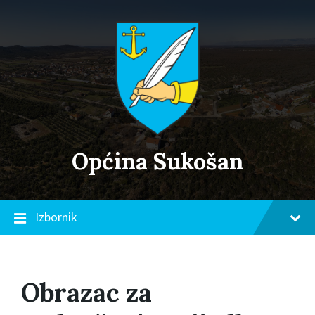
Skip
Skip
Skip
to
to
to
content
main
footer
navigation
Općina Sukošan
Izbornik
Obrazac za