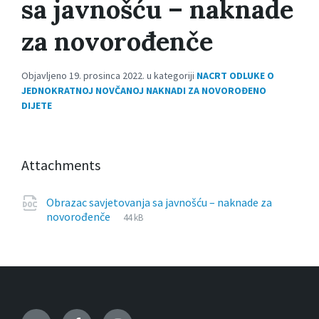
sa javnošću – naknade
za novorođenče
Objavljeno 19. prosinca 2022. u kategoriji
NACRT ODLUKE O
JEDNOKRATNOJ NOVČANOJ NAKNADI ZA NOVOROĐENO
DIJETE
Attachments
Obrazac savjetovanja sa javnošću – naknade za
File
doc
File
novorođenče
44 kB
extension:
size: