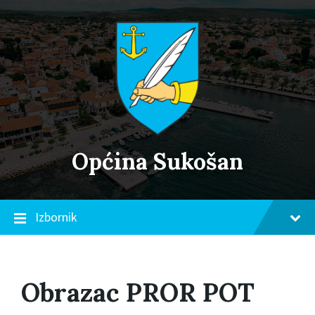
Skip
Skip
Skip
to
to
to
content
main
footer
navigation
Općina Sukošan
Izbornik
Obrazac PROR POT