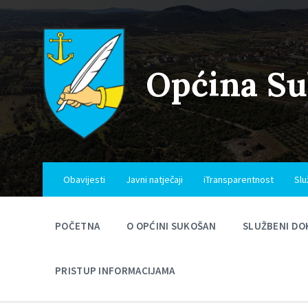
Skip
Skip
Skip
to
to
to
content
main
footer
navigation
Općina S
Obavijesti
Javni natječaji
iTransparentnost
Slu
POČETNA
O OPĆINI SUKOŠAN
SLUŽBENI DO
PRISTUP INFORMACIJAMA