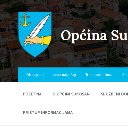
Skip
Skip
Skip
to
to
to
content
main
footer
navigation
Općina S
Obavijesti
Javni natječaji
iTransparentnost
Slu
POČETNA
O OPĆINI SUKOŠAN
SLUŽBENI DO
PRISTUP INFORMACIJAMA