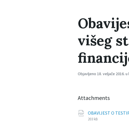
Obavije
višeg s
financi
Objavljeno 18. veljače 2016. u
Attachments
OBAVIJEST O TESTI
203 kB