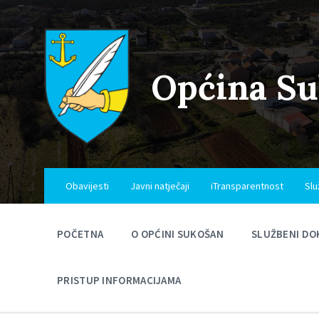
Skip
Skip
Skip
to
to
to
content
main
footer
navigation
Općina S
Obavijesti
Javni natječaji
iTransparentnost
Slu
POČETNA
O OPĆINI SUKOŠAN
SLUŽBENI DO
PRISTUP INFORMACIJAMA