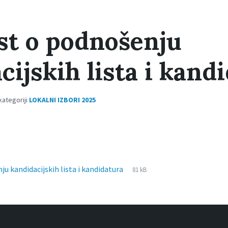
st o podnošenju
cijskih lista i kand
kategoriji
LOKALNI IZBORI 2025
File
pdf
File
ju kandidacijskih lista i kandidatura
81 kB
extension:
size: