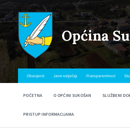
Skip
Skip
Skip
to
to
to
content
main
footer
navigation
Općina S
Obavijesti
Javni natječaji
iTransparentnost
Slu
POČETNA
O OPĆINI SUKOŠAN
SLUŽBENI DO
PRISTUP INFORMACIJAMA