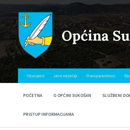
Skip
Skip
Skip
to
to
to
content
main
footer
navigation
Općina S
Obavijesti
Javni natječaji
iTransparentnost
Slu
POČETNA
O OPĆINI SUKOŠAN
SLUŽBENI DO
PRISTUP INFORMACIJAMA